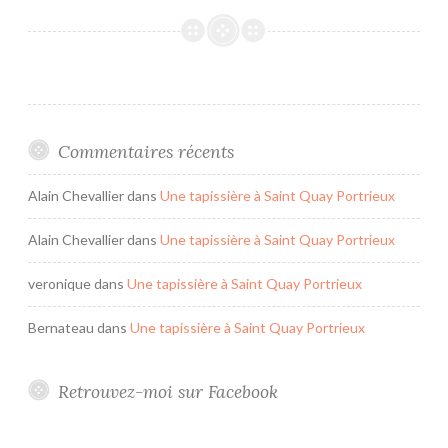
y
l
e
L
o
u
Commentaires récents
i
s
Alain Chevallier
dans
Une tapissière à Saint Quay Portrieux
X
Alain Chevallier
dans
Une tapissière à Saint Quay Portrieux
I
I
veronique
dans
Une tapissière à Saint Quay Portrieux
I
Bernateau
dans
Une tapissière à Saint Quay Portrieux
Retrouvez-moi sur Facebook