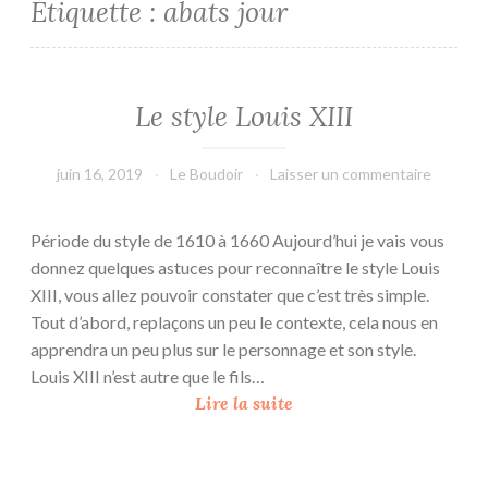
Étiquette :
abats jour
Le style Louis XIII
juin 16, 2019
Le Boudoir
Laisser un commentaire
Période du style de 1610 à 1660 Aujourd’hui je vais vous
donnez quelques astuces pour reconnaître le style Louis
XIII, vous allez pouvoir constater que c’est très simple.
Tout d’abord, replaçons un peu le contexte, cela nous en
apprendra un peu plus sur le personnage et son style.
Louis XIII n’est autre que le fils…
L
Lire la suite
e
s
t