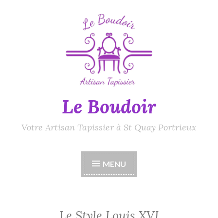
Accéder
au
contenu
principal
Le Boudoir
Votre Artisan Tapissier à St Quay Portrieux
MENU
Le Style Louis XVI