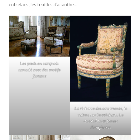
entrelacs, les feuilles d’acanthe…
Les pieds en carquois
cannelé avec des motifs
floraux
La richesse des ornements, le
ruban sur la ceinture, les
accotoirs en forme
d’amphores