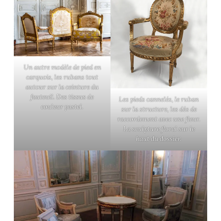
Un autre modèle de pied en
carquois, les rubans tout
autour sur la ceinture du
fauteuil. Des tissus de
Les pieds cannelés, le ruban
couleur pastel.
sur la structure, les dés de
raccordement avec une fleur.
La sculpture floral sur le
haut du dossier.