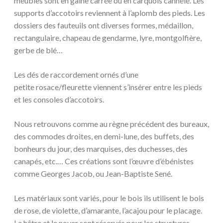
meubles sont en gaine carrée ou en carquois cannelé. Les
supports d’accotoirs reviennent à l’aplomb des pieds. Les
dossiers des fauteuils ont diverses formes, médaillon,
rectangulaire, chapeau de gendarme, lyre, montgolfière,
gerbe de blé…
Les dés de raccordement ornés d’une
petite rosace/fleurette viennent s’insérer entre les pieds
et les consoles d’accotoirs.
Nous retrouvons comme au règne précédent des bureaux,
des commodes droites, en demi-lune, des buffets, des
bonheurs du jour, des marquises, des duchesses, des
canapés, etc.… Ces créations sont l’œuvre d’ébénistes
comme Georges Jacob, ou Jean-Baptiste Sené.
Les matériaux sont variés, pour le bois ils utilisent le bois
de rose, de violette, d’amarante, l’acajou pour le placage.
Le hêtre et le noyer sont réservés pour les structures.