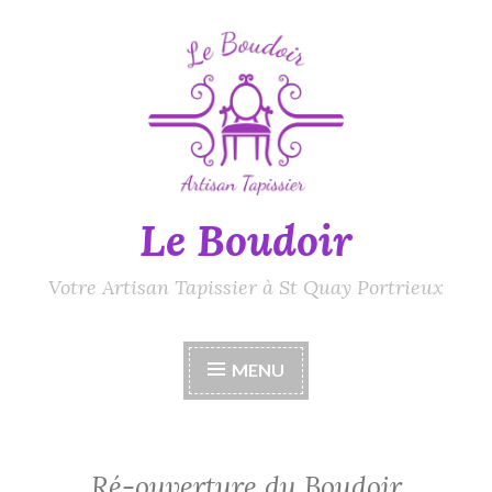
Accéder
au
contenu
principal
Le Boudoir
Votre Artisan Tapissier à St Quay Portrieux
MENU
Ré-ouverture du Boudoir