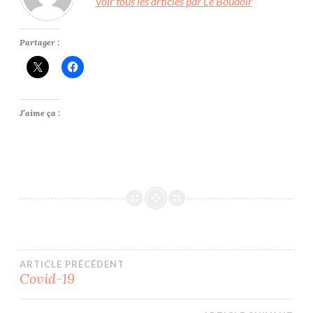
Voir tous les articles par Le Boudoir
Partager :
J’aime ça :
Navigation
ARTICLE PRÉCÉDENT
Covid-19
de