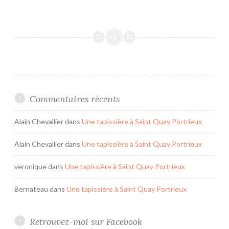
e
t
a
p
i
s
s
i
Commentaires récents
è
r
Alain Chevallier
dans
Une tapissière à Saint Quay Portrieux
e
Alain Chevallier
dans
Une tapissière à Saint Quay Portrieux
à
S
veronique
dans
Une tapissière à Saint Quay Portrieux
a
i
Bernateau
dans
Une tapissière à Saint Quay Portrieux
n
t
Retrouvez-moi sur Facebook
Q