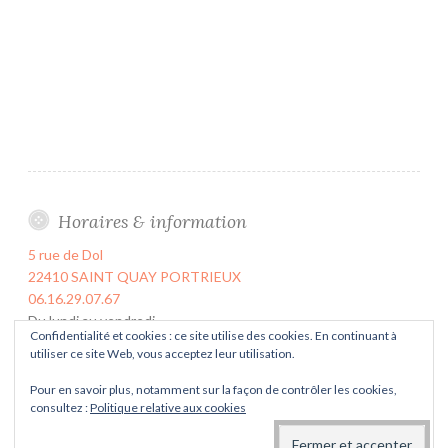
u
a
y
P
o
r
t
r
i
Horaires & information
e
5 rue de Dol
u
22410 SAINT QUAY PORTRIEUX
x
06.16.29.07.67
Du lundi au vendredi
Confidentialité et cookies : ce site utilise des cookies. En continuant à
de 9h00 à 17h00
utiliser ce site Web, vous acceptez leur utilisation.
Le samedi sur rendez-vous uniquement.
Pour en savoir plus, notamment sur la façon de contrôler les cookies,
consultez :
Politique relative aux cookies
FIÈREMENT PROPULSÉ PAR WORDPRESS