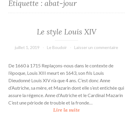
Étiquette :
abat-jour
Le style Louis XIV
juillet 1, 2019
Le Boudoir
Laisser un commentaire
De 1660 à 1715 Replaçons-nous dans le contexte de
l’époque, Louis XIII meurt en 1643, son fils Louis
Dieudonné Louis XIV n’a que 4 ans. C’est donc Anne
d’Autriche, sa mère, et Mazarin dont elle s’est entichée qui
assure la régence. Anne d'Autriche et le Cardinal Mazarin
C’est une période de trouble et la fronde…
L
Lire la suite
e
s
t