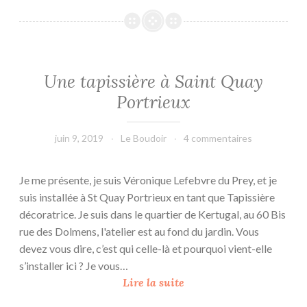
y
l
e
L
Une tapissière à Saint Quay
o
Portrieux
u
i
s
juin 9, 2019
Le Boudoir
4 commentaires
X
I
Je me présente, je suis Véronique Lefebvre du Prey, et je
V
suis installée à St Quay Portrieux en tant que Tapissière
décoratrice. Je suis dans le quartier de Kertugal, au 60 Bis
rue des Dolmens, l'atelier est au fond du jardin. Vous
devez vous dire, c’est qui celle-là et pourquoi vient-elle
s’installer ici ? Je vous…
U
Lire la suite
n