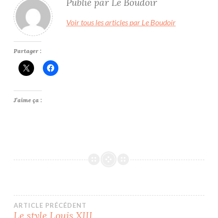
Publié par
Le Boudoir
Voir tous les articles par Le Boudoir
Partager :
J’aime ça :
ABAT-
JOUR
CRÉATION
FAUTEUILS
HISTOIRE
Navigation
ARTICLE PRÉCÉDENT
HISTOIRE
Le style Louis XIII