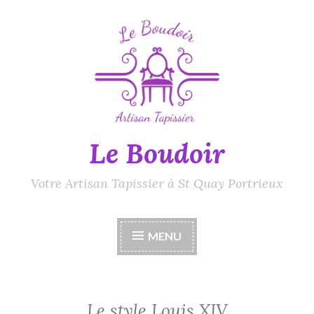
Accéder
au
contenu
principal
Le Boudoir
Votre Artisan Tapissier à St Quay Portrieux
MENU
Le style Louis XIV