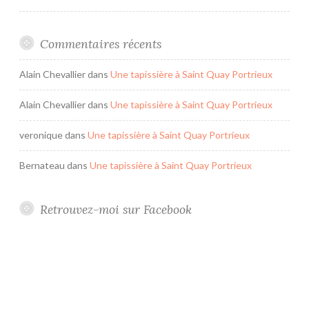
L
o
u
Commentaires récents
i
s
Alain Chevallier
dans
Une tapissière à Saint Quay Portrieux
X
Alain Chevallier
dans
Une tapissière à Saint Quay Portrieux
I
V
veronique
dans
Une tapissière à Saint Quay Portrieux
Bernateau
dans
Une tapissière à Saint Quay Portrieux
Retrouvez-moi sur Facebook