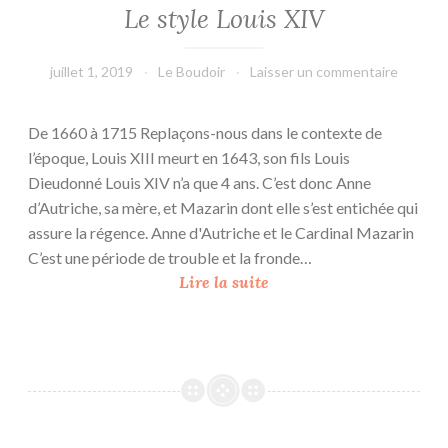
Le style Louis XIV
juillet 1, 2019
Le Boudoir
Laisser un commentaire
De 1660 à 1715 Replaçons-nous dans le contexte de
l’époque, Louis XIII meurt en 1643, son fils Louis
Dieudonné Louis XIV n’a que 4 ans. C’est donc Anne
d’Autriche, sa mère, et Mazarin dont elle s’est entichée qui
assure la régence. Anne d'Autriche et le Cardinal Mazarin
C’est une période de trouble et la fronde…
L
Lire la suite
e
s
t
y
l
e